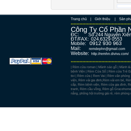
Trang chủ
|
Giới thiệu
|
Sản p
*****************************************
Công Ty Cổ Phần 
ĐC: Số 244 Nguyễn Xi
ĐT/FAX: 02
0912 930 963
Mobile:
Mail:
remdephn@gmail.com
Website:
http://remhn.divivu.com/
*****************************************
| Rèm cửa roman | Mành sáo gỗ | Mành l
bệnh Viện | Rèm Cửa Sổ | Rèm cửa Trẻ E
tivi | Rèm cửa | Rem Vai | Rèm văn phò
viện, Rèm vải gia đinh,Rèm vải em bé, 
cấp, Rèm bệnh viện, Rèm cửa gia đình, 
tranh, Rèm cầu vồng, Rèm gỗ Gracehome,
nắng, phông hội trường giá rẻ, rèm phòn