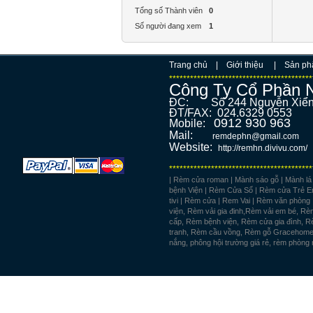
Tổng số Thành viên
0
Số người đang xem
1
Trang chủ
|
Giới thiệu
|
Sản p
*****************************************
Công Ty Cổ Phần 
ĐC: Số 244 Nguyễn Xi
ĐT/FAX: 02
0912 930 963
Mobile:
Mail:
remdephn@gmail.com
Website:
http://remhn.divivu.com/
*****************************************
| Rèm cửa roman | Mành sáo gỗ | Mành l
bệnh Viện | Rèm Cửa Sổ | Rèm cửa Trẻ E
tivi | Rèm cửa | Rem Vai | Rèm văn phò
viện, Rèm vải gia đinh,Rèm vải em bé, 
cấp, Rèm bệnh viện, Rèm cửa gia đình, 
tranh, Rèm cầu vồng, Rèm gỗ Gracehome,
nắng, phông hội trường giá rẻ, rèm phòn